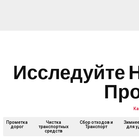
Исследуйте 
Про
Ка
Прометка
Чистка
Сбор отходов и
Зимнее
дорог
транспортных
Транспорт
для у
средств