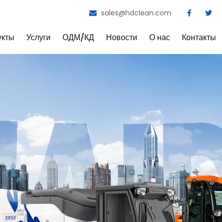
sales@hdclean.com
укты
Услуги
ОДМ/КД
Новости
О нас
Контакты