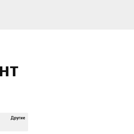
нт
я
Другие