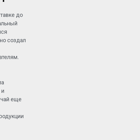
ставке до
ральный
лся
но создал
ателям.
ла
 и
учай еще
продукции