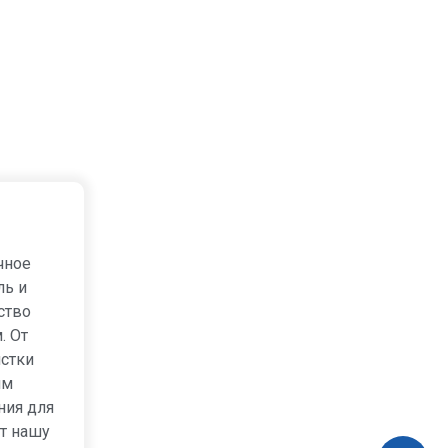
чное
ль и
ство
. От
стки
им
ния для
т нашу