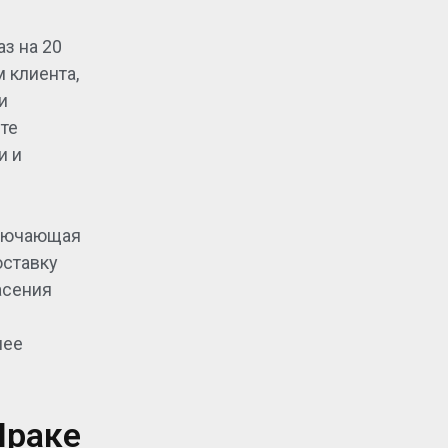
з на 20
 клиента,
и
те
и и
ключающая
оставку
асения
лее
Ираке