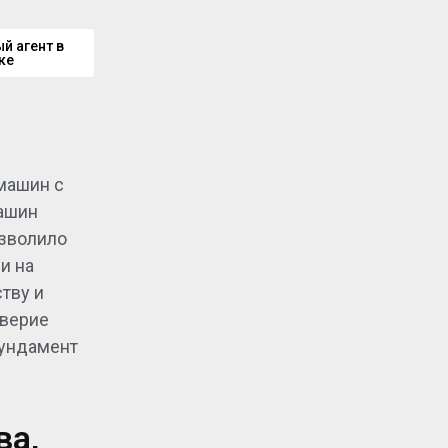
всем мире.
й агент в
ке
машин с
ашин
озволило
и на
тву и
оверие
фундамент
ва,