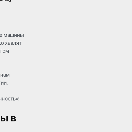
ые машины
ко хвалят
ргом
 нам
ии.
ность»!
ы в