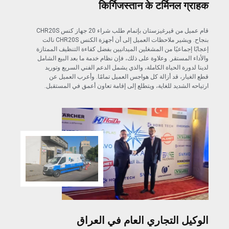
किर्गिजस्तान के टर्मिनल ग्राहक
قام عميل من قيرغيزستان بإتمام طلب شراء 20 جهاز كنس CHR20S
بنجاح. ويشير ملاحظات العميل إلى أن أجهزة الكنس CHR20S نالت
إعجابًا إجماعيًا من المشغلين الميدانيين بفضل كفاءة التنظيف الممتازة
والأداء المستقر. وعلاوة على ذلك، فإن نظام خدمة ما بعد البيع الشامل
لدينا لدورة الحياة الكاملة، والذي يشمل الدعم الفني السريع وتوريد
قطع الغيار، قد أزالة كل هواجس العميل تمامًا. وأعرب العميل عن
ارتياحه الشديد للغاية، ويتطلع إلى إقامة تعاون أعمق في المستقبل.
الوكيل التجاري العام في العراق