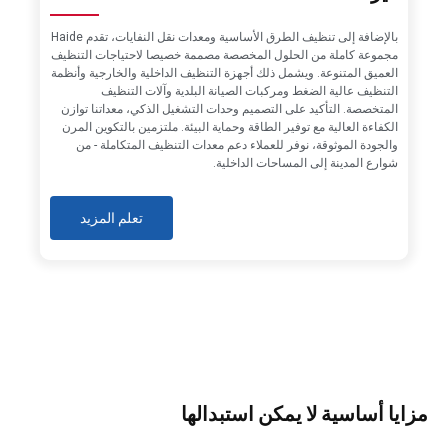
بالإضافة إلى تنظيف الطرق الأساسية ومعدات نقل النفايات، تقدم Haide
مجموعة كاملة من الحلول المخصصة مصممة خصيصا لاحتياجات التنظيف
العميق المتنوعة. ويشمل ذلك أجهزة التنظيف الداخلية والخارجية وأنظمة
التنظيف عالية الضغط ومركبات الصيانة البلدية وآلات التنظيف
المتخصصة. التأكيد على التصميم وحدات التشغيل الذكي، معداتنا توازن
الكفاءة العالية مع توفير الطاقة وحماية البيئة. ملتزمين بالتكوين المرن
والجودة الموثوقة، نوفر للعملاء دعم معدات التنظيف المتكاملة - من
شوارع المدينة إلى المساحات الداخلية.
تعلم المزيد
مزايا أساسية لا يمكن استبدالها