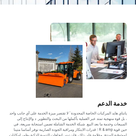
خدمة الدعم
يانتاي هايد المركبات الخاصة المحدودة ’ لا تقتصر ميزة الخدمة على أي جانب واحد
، بل قوة منهجية تمتد عبر العملية بأكملها من البحث والتطوير. د والإنتاج إلى
المبيعات وخدمة ما بعد البيع. شبكة الخدمة الشاملة تضمن استجابة سريعة، في
حين قوية R & amp ؛ قدرات الابتكار ومراقبة الجودة الصارمة توفر أساسا متينا
لموثوقية المنتج. وعلاوة على ذلك، فإن تبني اتجاهات التنمية الذكية يظهر إمكانات