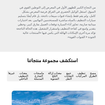
من النجاح الكبير للظهور الأول في المعرض إلى التوطين القوي في
السوق: استغل الوكيل الحصري في العراق فرصة المعرض بشكل
كامل، ولم يقم فقط بإنشاء قنوات مبيعات ناجحة، بل قام أيضًا بتسليم
سيارات التنظيف بالمياه مباشرة للمستخدمين النهائيين. بعد اختبارات
ميدانية صارمة، تجاوز أداء السيارة توقعات العميل بفارق كبير، وحظي
بتقدير واسع في كفاءة التنظيف واستقرار التشغيل. هذه الحالة الناجحة
تؤكد مرة أخرى الإمكانات الهائلة التي يكمن فيها «المنتجات عالية
الجودة + القنوات القوية».
استكشف مجموعة منتجاتنا
مسح
تنظيف
جمع
معدات إزالة
ماسحات
معدات
غيرها
الطرق
المركبات
النفايات
الثلج
الشارع
التنظيف
النقل
الشتوية
المدمجة
الداخلي