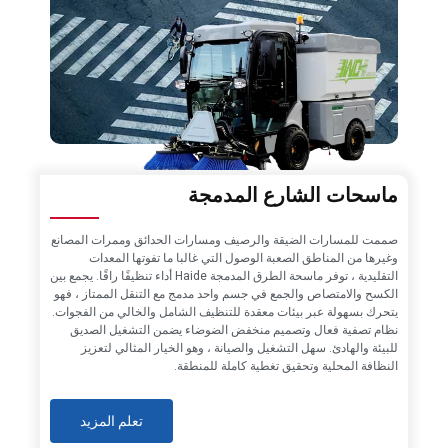
ماسحات الشارع المدمجة
صممت للمسارات الضيقة والرصيف ومسارات الحدائق وممرات المصانع
وغيرها من المناطق الصعبة الوصول التي غالبا ما تفوتها المعدات
التقليدية ، توفر ماسحة الطرق المدمجة Haide أداء تنظيفًا راقًا. يجمع بين
الكسح والامتصاص والجمع في جسم واحد مدمج مع التنقل الممتاز ، فهو
يتحرك بسهولة عبر بيئات معقدة للتنظيف الشامل والخالي من الفجوات.
نظام تصفية فعال وتصميم منخفض الضوضاء يضمن التشغيل الصديق
للبيئة والهادئ. سهل التشغيل والصيانة ، وهو الخيار المثالي لتعزيز
النظافة المحلية وتحقيق تغطية كاملة للمنطقة.
تعلم المزيد